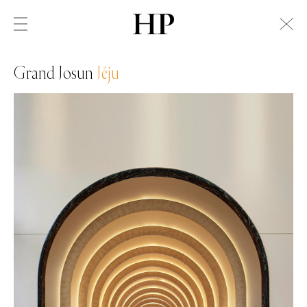
Grand Josun
Jéju
Swiss Alps